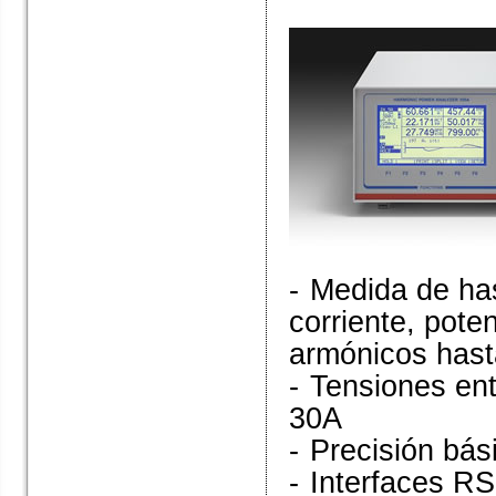
-
Medida de has
corriente, pote
armónicos hast
-
Tensiones ent
30A
-
Precisión bá
-
Interfaces RS