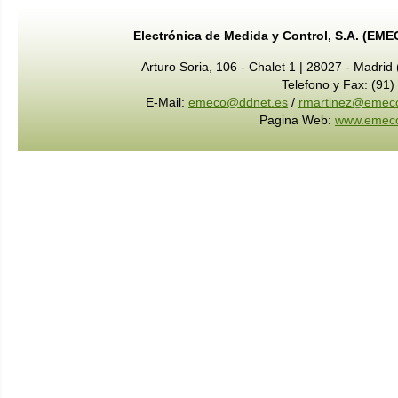
Electrónica de Medida y Control, S.A. (EME
Arturo Soria, 106 - Chalet 1 | 28027 - Madrid
Telefono y Fax: (91
E-Mail:
emeco@ddnet.es
/
rmartinez@emec
Pagina Web:
www.emec