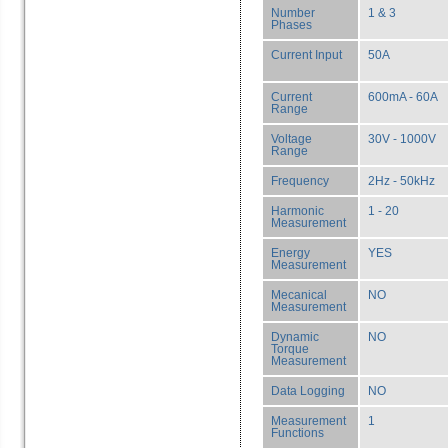
Number
1 & 3
Phases
Current Input
50A
Current
600mA - 60A
Range
Voltage
30V - 1000V
Range
Frequency
2Hz - 50kHz
Harmonic
1 - 20
Measurement
Energy
YES
Measurement
Mecanical
NO
Measurement
Dynamic
NO
Torque
Measurement
Data Logging
NO
Measurement
1
Functions