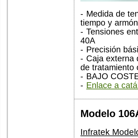
-
Medida de ten
tiempo y armón
-
Tensiones ent
40A
-
Precisión bá
-
Caja externa 
de tratamiento
-
BAJO COST
-
Enlace a catá
Modelo 106
Infratek Model