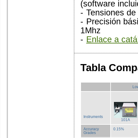
(software inclu
-
Tensiones de 
-
Precisión bás
1Mhz
-
Enlace a catá
Tabla Compa
Lo
Instruments
101A
Accuracy
0.15%
Grades