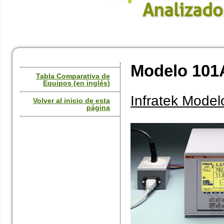
Analizado
Modelo 107A
Modelo 108A
Modelo 31
Modelo PC10
Modelo 101
Tabla Comparativa de
Equipos (en inglés)
Infratek Model
Volver al inicio de esta
página