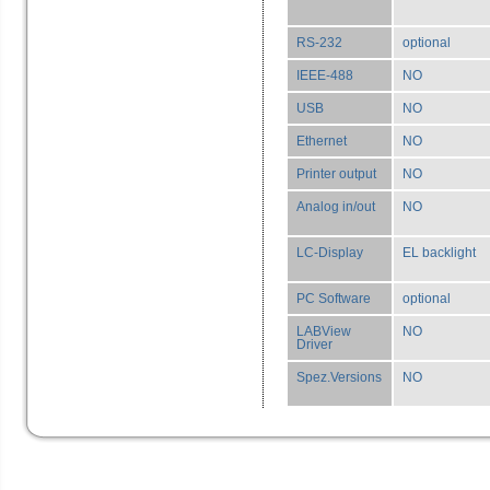
RS-232
optional
IEEE-488
NO
USB
NO
Ethernet
NO
Printer output
NO
Analog in/out
NO
LC-Display
EL backlight
PC Software
optional
LABView
NO
Driver
Spez.Versions
NO